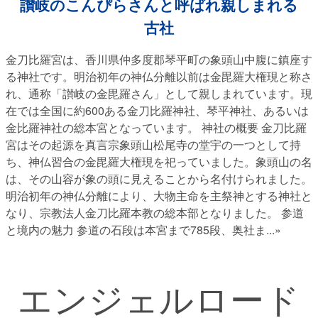
讃岐のこんぴらさんと呼ばれ親しまれる
古社
金刀比羅宮は、香川県仲多度郡琴平町の象頭山中腹に鎮座す
る神社です。明治初年の神仏分離以前は金毘羅大権現と称さ
れ、通称「讃岐の金毘羅さん」として親しまれています。現
在では全国に約600ある金刀比羅神社、琴平神社、あるいは
金比羅神社の総本宮となっています。 神社の概要 金刀比羅
宮はその起源を真言宗象頭山松尾寺の堂宇の一つとして持
ち、神仏習合の金毘羅大権現を祀っていました。象頭山の名
は、その山容が象の頭に見えることから名付けられました。
明治初年の神仏分離により、大物主命を主祭神とする神社と
なり、宗教法人金刀比羅本教の総本部となりました。 参道
と境内の魅力 参道の石段は本宮まで785段、奥社ま
...»
エンジェルロード