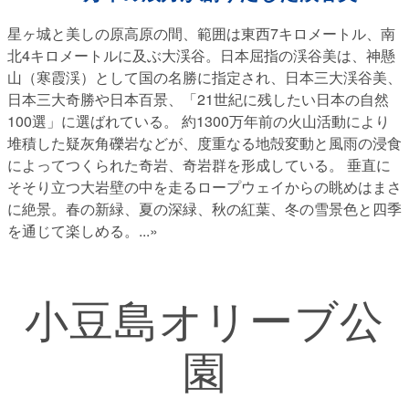
星ヶ城と美しの原高原の間、範囲は東西7キロメートル、南
北4キロメートルに及ぶ大渓谷。日本屈指の渓谷美は、神懸
山（寒霞渓）として国の名勝に指定され、日本三大渓谷美、
日本三大奇勝や日本百景、「21世紀に残したい日本の自然
100選」に選ばれている。 約1300万年前の火山活動により
堆積した疑灰角礫岩などが、度重なる地殻変動と風雨の浸食
によってつくられた奇岩、奇岩群を形成している。 垂直に
そそり立つ大岩壁の中を走るロープウェイからの眺めはまさ
に絶景。春の新緑、夏の深緑、秋の紅葉、冬の雪景色と四季
を通じて楽しめる。
...»
小豆島オリーブ公
園