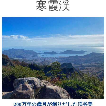
寒霞渓
200万年の歳月が創りだした渓谷美