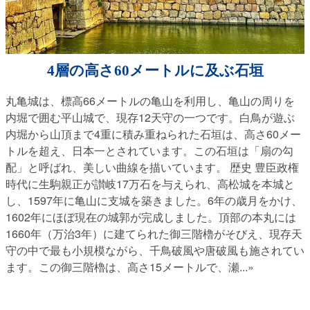
4層の高さ60メートルに及ぶ石垣
丸亀城は、標高66メートルの亀山を利用し、亀山の周りを
内堀で囲む平山城で、現存12天守の一つです。白鳥が遊ぶ
内堀から山頂まで4重に積み重ねられた石垣は、高さ60メー
トルを超え、日本一とされています。この石垣は「扇の勾
配」と呼ばれ、美しい曲線を描いています。 歴史 豊臣政権
時代に生駒親正が讃岐17万石を与えられ、高松城を本城と
し、1597年に亀山に支城を築きました。6年の歳月をかけ、
1602年にほぼ現在の城郭が完成しました。頂部の本丸には
1660年（万治3年）に建てられた御三階櫓がそびえ、現存天
守の中で最も小規模ながら、千鳥破風や唐破風も施されてい
ます。この御三階櫓は、高さ15メートルで、瀬
...»