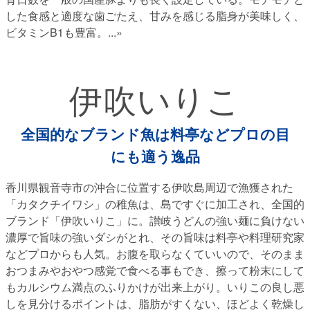
した食感と適度な歯ごたえ、甘みを感じる脂身が美味しく、
ビタミンB1も豊富。
...»
伊吹いりこ
全国的なブランド魚は料亭などプロの目
にも適う逸品
香川県観音寺市の沖合に位置する伊吹島周辺で漁獲された
「カタクチイワシ」の稚魚は、島ですぐに加工され、全国的
ブランド「伊吹いりこ」に。讃岐うどんの強い麺に負けない
濃厚で旨味の強いダシがとれ、その旨味は料亭や料理研究家
などプロからも人気。お腹を取らなくていいので、そのまま
おつまみやおやつ感覚で食べる事もでき、擦って粉末にして
もカルシウム満点のふりかけが出来上がり。いりこの良し悪
しを見分けるポイントは、脂肪がすくない、ほどよく乾燥し