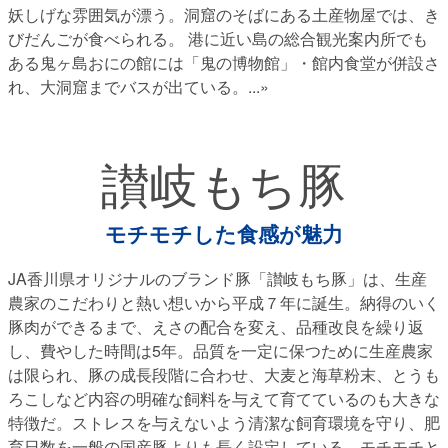
妖しげな雰囲気が漂う。洞窟のそばにある土産物屋では、き
びだんごが食べられる。 港に近い島の総合観光案内所でも
ある鬼ヶ島おにの館には「鬼の博物館」・館内食堂が併設さ
れ、大洞窟までバスが出ている。
...»
讃岐もち豚
モチモチした食感が魅力
JA香川県オリジナルのブランド豚「讃岐もち豚」は、生産
農家のこだわりと熱い想いから平成７年に誕生。納得のいく
豚肉ができるまで、えさの配合を変え、品種改良を繰り返
し、費やした時間は5年。品質を一定に保つために生産農家
は限られ、豚の成長段階に合わせ、大麦と海草粉末、とうも
ろこしなど内容の明確な飼料を与えて育てているのも大きな
特徴だ。ストレスを与えないよう清潔な飼育環境を守り、肥
育日数を一般の国産豚よりも長く設定している。モチモチと