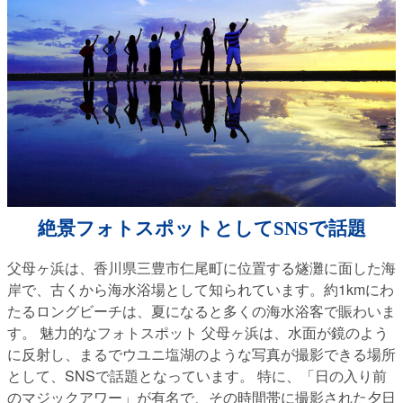
絶景フォトスポットとしてSNSで話題
父母ヶ浜は、香川県三豊市仁尾町に位置する燧灘に面した海
岸で、古くから海水浴場として知られています。約1kmにわ
たるロングビーチは、夏になると多くの海水浴客で賑わいま
す。 魅力的なフォトスポット 父母ヶ浜は、水面が鏡のよう
に反射し、まるでウユニ塩湖のような写真が撮影できる場所
として、SNSで話題となっています。 特に、「日の入り前
のマジックアワー」が有名で、その時間帯に撮影された夕日