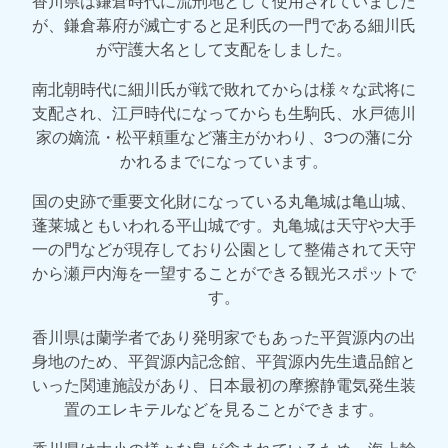
香川県は鎌倉時代に流刑地として使用されていました
が、鎌倉幕府が滅亡すると足利氏の一門である細川氏
が守護大名として支配をしました。
南北朝時代に細川氏が戦で敗れてからは様々な武将に
支配され、江戸時代になってからも生駒氏、水戸徳川
家の嫡流・松平頼重など藩主がかわり、3つの藩に分
かれるまでになっています。
国の史跡で重要文化財になっている丸亀城は亀山城、
蓬莱城ともいわれる平山城です。丸亀城は天守や大手
一の門などが現存しており公園として整備されて天守
から瀬戸内海を一望することができる観光スポットで
す。
香川県は蘭学者であり発明家でもあった平賀源内の出
身地のため、平賀源内記念館、平賀源内先生遺品館と
いった関連施設があり、日本最初の摩擦静電気発生装
置のエレキテルなどを見ることができます。