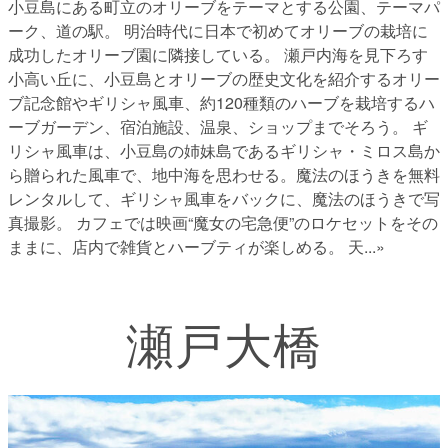
小豆島にある町立のオリーブをテーマとする公園、テーマパ
ーク、道の駅。 明治時代に日本で初めてオリーブの栽培に
成功したオリーブ園に隣接している。 瀬戸内海を見下ろす
小高い丘に、小豆島とオリーブの歴史文化を紹介するオリー
ブ記念館やギリシャ風車、約120種類のハーブを栽培するハ
ーブガーデン、宿泊施設、温泉、ショップまでそろう。 ギ
リシャ風車は、小豆島の姉妹島であるギリシャ・ミロス島か
ら贈られた風車で、地中海を思わせる。魔法のほうきを無料
レンタルして、ギリシャ風車をバックに、魔法のほうきで写
真撮影。 カフェでは映画“魔女の宅急便”のロケセットをその
ままに、店内で雑貨とハーブティが楽しめる。 天
...»
瀬戸大橋