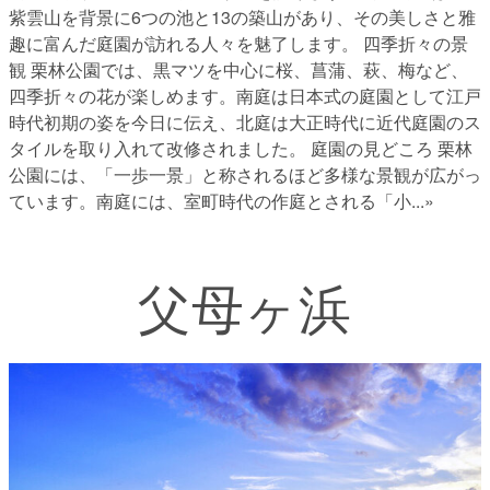
紫雲山を背景に6つの池と13の築山があり、その美しさと雅
趣に富んだ庭園が訪れる人々を魅了します。 四季折々の景
観 栗林公園では、黒マツを中心に桜、菖蒲、萩、梅など、
四季折々の花が楽しめます。南庭は日本式の庭園として江戸
時代初期の姿を今日に伝え、北庭は大正時代に近代庭園のス
タイルを取り入れて改修されました。 庭園の見どころ 栗林
公園には、「一歩一景」と称されるほど多様な景観が広がっ
ています。南庭には、室町時代の作庭とされる「小
...»
父母ヶ浜