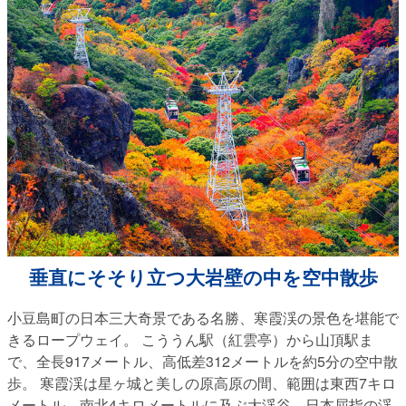
垂直にそそり立つ大岩壁の中を空中散歩
小豆島町の日本三大奇景である名勝、寒霞渓の景色を堪能で
きるロープウェイ。 こううん駅（紅雲亭）から山頂駅ま
で、全長917メートル、高低差312メートルを約5分の空中散
歩。 寒霞渓は星ヶ城と美しの原高原の間、範囲は東西7キロ
メートル、南北4キロメートルに及ぶ大渓谷。日本屈指の渓