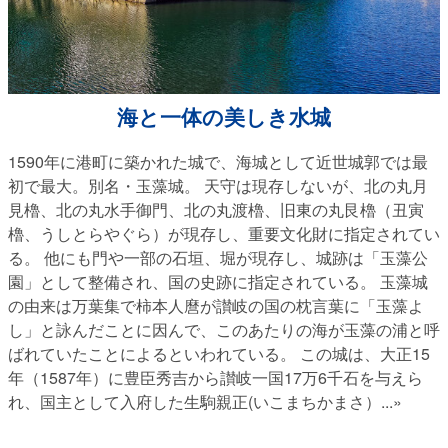
海と一体の美しき水城
1590年に港町に築かれた城で、海城として近世城郭では最
初で最大。別名・玉藻城。 天守は現存しないが、北の丸月
見櫓、北の丸水手御門、北の丸渡櫓、旧東の丸艮櫓（丑寅
櫓、うしとらやぐら）が現存し、重要文化財に指定されてい
る。 他にも門や一部の石垣、堀が現存し、城跡は「玉藻公
園」として整備され、国の史跡に指定されている。 玉藻城
の由来は万葉集で柿本人麿が讃岐の国の枕言葉に「玉藻よ
し」と詠んだことに因んで、このあたりの海が玉藻の浦と呼
ばれていたことによるといわれている。 この城は、大正15
年（1587年）に豊臣秀吉から讃岐一国17万6千石を与えら
れ、国主として入府した生駒親正(いこまちかまさ）
...»