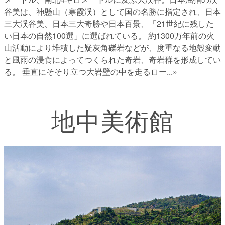
谷美は、神懸山（寒霞渓）として国の名勝に指定され、日本
三大渓谷美、日本三大奇勝や日本百景、「21世紀に残した
い日本の自然100選」に選ばれている。 約1300万年前の火
山活動により堆積した疑灰角礫岩などが、度重なる地殻変動
と風雨の浸食によってつくられた奇岩、奇岩群を形成してい
る。 垂直にそそり立つ大岩壁の中を走るロー
...»
地中美術館