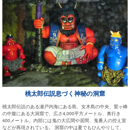
桃太郎伝説息づく神秘の洞窟
桃太郎伝説のある瀬戸内海にある島、女木島の中央、鷲ヶ峰
の中腹にある大洞窟で、広さ4,000平方メートル、奥行き
400メートル。内部には鬼の大広間や居間、鬼番人の控え室
などが再現されている。 洞窟の中は夏でもひんやりして、