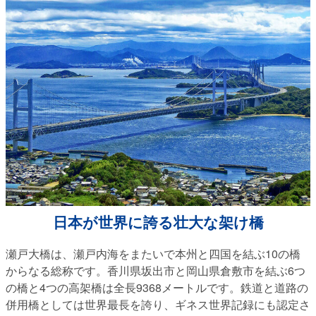
日本が世界に誇る壮大な架け橋
瀬戸大橋は、瀬戸内海をまたいで本州と四国を結ぶ10の橋
からなる総称です。香川県坂出市と岡山県倉敷市を結ぶ6つ
の橋と4つの高架橋は全長9368メートルです。鉄道と道路の
併用橋としては世界最長を誇り、ギネス世界記録にも認定さ