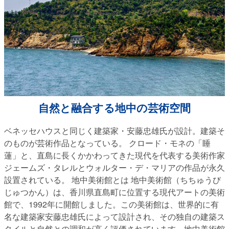
自然と融合する地中の芸術空間
ベネッセハウスと同じく建築家・安藤忠雄氏が設計。建築そ
のものが芸術作品となっている。 クロード・モネの「睡
蓮」と、直島に長くかかわってきた現代を代表する美術作家
ジェームズ・タレルとウォルター・デ・マリアの作品が永久
設置されている。 地中美術館とは 地中美術館（ちちゅうび
じゅつかん）は、香川県直島町に位置する現代アートの美術
館で、1992年に開館しました。この美術館は、世界的に有
名な建築家安藤忠雄氏によって設計され、その独自の建築ス
タイルと自然との調和が高く評価されています。地中美術館