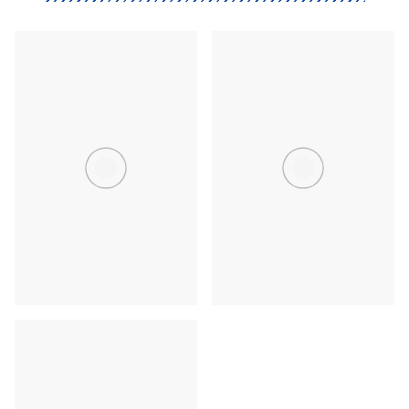
小豆島・直島
丸亀・琴平・坂出
高松