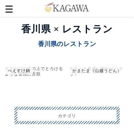
☰
香川県 × レストラン
香川県のレストラン
大アナゴの舌の上でとろける
モチっと食感に卵がピッタ
べえすけ鍋
かまたま（山越うどん）
ような食感に舌鼓
リ！
カテゴリ