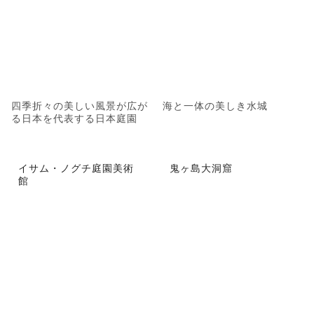
四季折々の美しい風景が広が
海と一体の美しき水城
る日本を代表する日本庭園
イサム・ノグチ庭園美術
鬼ヶ島大洞窟
館