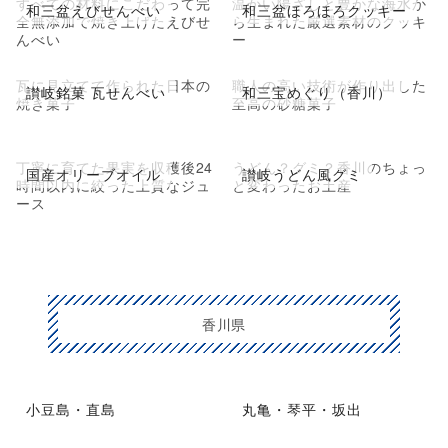
すべての材料にこだわって完
温かい陽ざしと豊かな海水か
和三盆えびせんべい
和三盆ほろほろクッキー
全無添加で焼き上げたえびせ
ら生まれた厳選素材のクッキ
んべい
ー
瓦に見立てて作られた日本の
職人の高い技術が作り出した
讃岐銘菓 瓦せんべい
和三宝めぐり（香川）
焼き菓子
至高の砂糖菓子
丁寧に育てた果実を収穫後24
うどん？グミ？香川のちょっ
国産オリーブオイル
讃岐うどん風グミ
時間以内に絞った上質なジュ
と変わったお土産
ース
香川県
小豆島・直島
丸亀・琴平・坂出