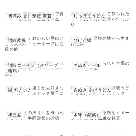
ミネラル豊富な讃岐の海で育
農村の日常食として作られた
初摘み 香川県産 海苔
しっぽくうどん
った「初摘み」は栄養満点
うどんは季節の野菜がたっぷ
り
やわらかくておいしい豚肉と
ハマチ養殖発祥の地から生ま
讃岐夢豚
ひけた鰤
して人気のニューホープは注
れた鰤
目の的
コクのある肉質と低脂肪、低
うどん県でつくられた本場の
讃岐コーチン（オリーブ
さぬきビール
カロリーが魅力のヘルシーな
ドイツビール
地鶏）
鶏肉
讃岐っ子なら誰もが大好きな
打ちたて茹でたての讃岐うど
揚げぴっぴ
さぬき あげうどん
「ぴっぴ」がスナック菓子に
んを揚げた軽～いスナック
サトウキビの搾り汁を煮つめ
千利休が愛した茶碗をイメー
和三盆
木守（銘菓）
てつくった半固形状の砂糖
ジした上品で風雅な銘菓