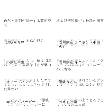
自然と彫刻が融合する芸術空
桃太郎伝説息づく神秘の洞窟
間
モチモチした食感が魅力
表面がゴツゴツした無骨な形
讃岐もち豚
香川県産 デコポン（不知
も愛嬌。糖度の高さで人気
火）
紅い温州みかんは、糖度12度
爽やかな芳香とエメラルドグ
小原紅早生
香川県産 キウイ
以上という濃厚な甘さが魅力
リーンの果肉は冬のフルーツ
の代表格
オリーブの葉を添加したエサ
全国的に認知されているブラ
オリーブハマチ
讃岐うどん
で育ったはまちはさっぱりし
ンドうどん！強いコシが魅力
た味わい
「うどん県」が誇る、“讃岐
大アナゴの舌の上でとろける
肉うどんバーガー
べえすけ鍋
うどん”がハンバーガーに
ような食感に舌鼓