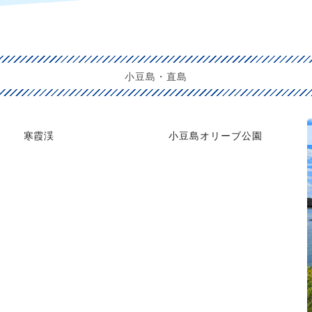
小豆島・直島
寒霞渓
小豆島オリーブ公園