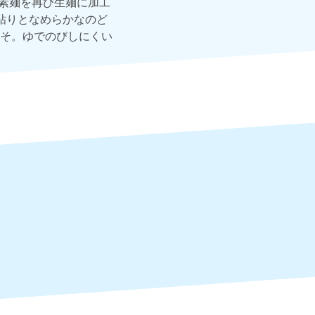
た素麺を再び生麺に加工
粘りとなめらかなのど
そ。ゆでのびしにくい