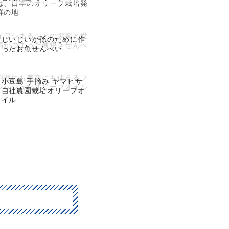
は、日本のオリーブ栽培発
祥の地
イワシまるごとの栄養と愛
じいじいが孫のために作
情がつまった薄焼きせんべ
ったお魚せんべい
い
料理にも美容にも使えるフ
小豆島 手摘み ヤマヒサ
レッシュなオリーブオイル
自社農園栽培オリーブオ
イル