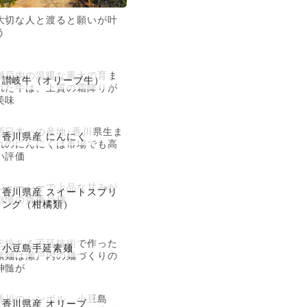
大切な人と渡ると願いが叶
う
瀬戸内の温暖な風土で育ま
讃岐牛（オリーブ牛）
れた牛は、上質の霜降りが
美味
西日本一の産地･香川県生ま
香川県産 にんにく
れのにんにくは市場でも高
い評価
ジューシーで上品な甘みが
香川県産 スイートスプリ
自慢の貴重品種
ング（柑橘類）
伝統ある手延技術で作った
小豆島手延素麺
素麺は瀬戸内の麺づくりの
神髄が
香川のシンボル。小豆島
香川県産 オリーブ