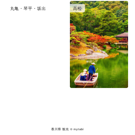
丸亀・琴平・坂出
高松
香川県 観光
© mytabi