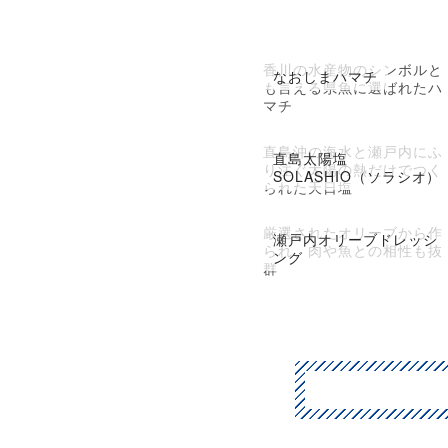
香川の水産物のシンボルと
なおしまハマチ
も言える県魚に選ばれたハ
マチ
直島沖の海水と瀬戸内にふ
直島太陽塩
り注ぐ太陽の熱だけでつく
SOLASHIO（ソラシオ）
られた天日塩
厳選されたオリーブから作
瀬戸内オリーブドレッシ
られ、肉や魚との相性も抜
ング
群