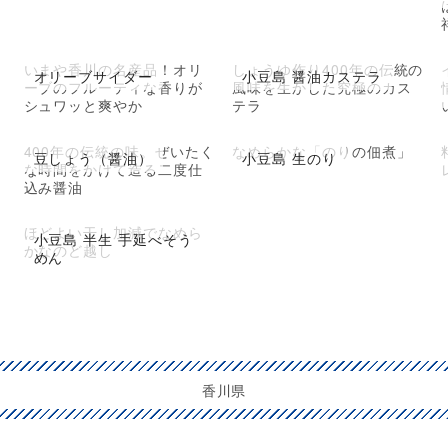
いまや香川の名産品！オリ
しょうゆ作り400年の伝統の
オリーブサイダー
小豆島 醤油カステラ
ーブのフルーティな香りが
風味を生かした究極のカス
シュワッと爽やか
テラ
400年の伝統の味。ぜいたく
なめらかな「のりの佃煮」
豆しょう（醤油）
小豆島 生のり
な時間をかけて造る二度仕
込み醤油
ほどよい干し加減でなめら
小豆島 半生 手延べそう
かなのど越し
めん
香川県